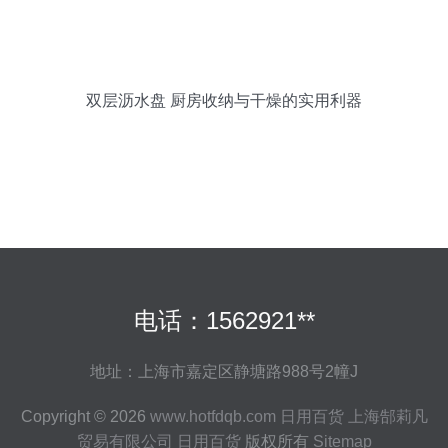
双层沥水盘 厨房收纳与干燥的实用利器
电话：1562921**
地址：上海市嘉定区静塘路988号2幢J
Copyright © 2026
www.hotfdqb.com
日用百货
上海郜莉凡
贸易有限公司
日用百货
版权所有
Sitemap