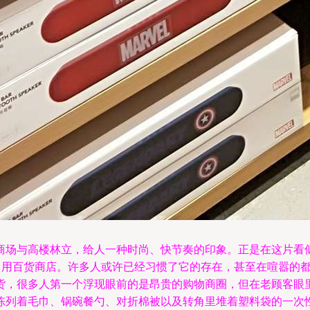
商场与高楼林立，给人一种时尚、快节奏的印象。正是在这片看
亮日用百货商店。许多人或许已经习惯了它的存在，甚至在喧嚣的
货，很多人第一个浮现眼前的是昂贵的购物商圈，但在老顾客眼里
陈列着毛巾、锅碗餐勺、对折棉被以及转角里堆着塑料袋的一次