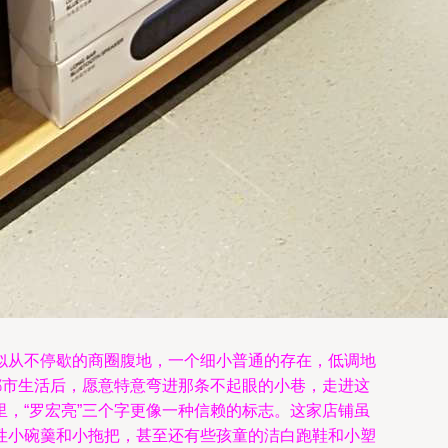
似从不停歇的商圈腹地，一个细小普通的存在，低调地
都市生活后，愿意特意弯进那条不起眼的小巷，走进这
，“罗宏亮”三个字更像一种信赖的标志。这家店铺虽
性小碗羹和小拖把，甚至还有些孩童的洁白跑鞋和小塑