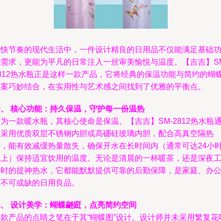
在快节奏的现代生活中，一件设计精良的日用品不仅能满足基础
能需求，更能为平凡的日常注入一丝审美愉悦与温度。【吉吉】SM
2812热水瓶正是这样一款产品，它将经典的保温功能与简约的蝴
图案巧妙结合，在实用性与艺术感之间找到了优雅的平衡点。
一、 核心功能：持久保温，守护每一份温热
为一款暖水瓶，其核心使命是保温。【吉吉】SM-2812热水瓶
常采用优质双层不锈钢内胆或高硼硅玻璃内胆，配合高真空隔热
层，能有效减缓热量散失，确保开水在长时间内（通常可达24小
以上）保持适宜饮用的温度。无论是清晨的一杯暖茶，还是深夜
作时的提神热水，它都能默默提供可靠的后勤保障，是家庭、办
室不可或缺的日用良品。
二、 设计美学：蝴蝶翩跹，点亮简约空间
这款产品的点睛之笔在于其“蝴蝶图”设计。设计师并未采用繁复花