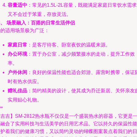
容量适中
：常见的1.5L-2L容量，既能满足家庭日常饮水需
又不会过于笨重，存放灵活。
四、 场景融入：百搭的日常生活伴侣
它的适用场景极为广泛：
家庭日常
：是客厅待客、卧室夜饮的温暖来源。
办公环境
：置于办公室，减少频繁接水的走动，提升工作效
率。
户外休闲
：良好的保温性能也适合郊游、露营时携带，保证
时有热水供应。
赠礼佳品
：简约精美的设计，使其成为乔迁新居、关怀亲友
实用贴心礼物。
**
吉吉】SM-2812热水瓶不仅仅是一个盛装热水的容器，它更是
件融合了实用科技与生活美学的日用艺术品。它以持久的保温性
守护着我们的健康习惯，又以简约灵动的蝴蝶图案装点着我们的