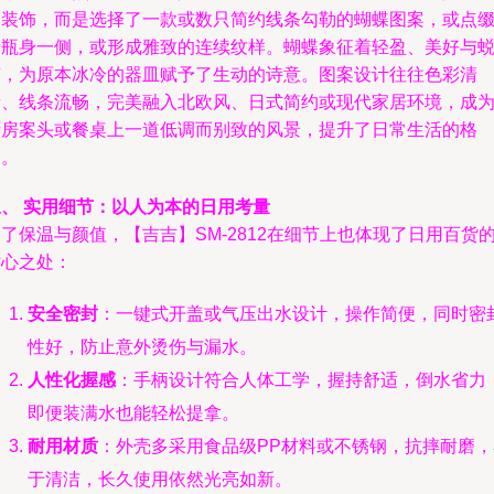
的装饰，而是选择了一款或数只简约线条勾勒的蝴蝶图案，或点
于瓶身一侧，或形成雅致的连续纹样。蝴蝶象征着轻盈、美好与
变，为原本冰冷的器皿赋予了生动的诗意。图案设计往往色彩清
新、线条流畅，完美融入北欧风、日式简约或现代家居环境，成
厨房案头或餐桌上一道低调而别致的风景，提升了日常生活的格
调。
三、 实用细节：以人为本的日用考量
了保温与颜值，【吉吉】SM-2812在细节上也体现了日用百货
贴心之处：
安全密封
：一键式开盖或气压出水设计，操作简便，同时密
性好，防止意外烫伤与漏水。
人性化握感
：手柄设计符合人体工学，握持舒适，倒水省力
即便装满水也能轻松提拿。
耐用材质
：外壳多采用食品级PP材料或不锈钢，抗摔耐磨，
于清洁，长久使用依然光亮如新。