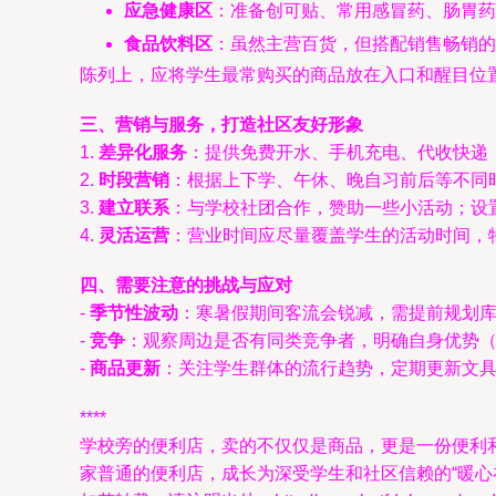
应急健康区
：准备创可贴、常用感冒药、肠胃
食品饮料区
：虽然主营百货，但搭配销售畅销的
陈列上，应将学生最常购买的商品放在入口和醒目位置
三、营销与服务，打造社区友好形象
1.
差异化服务
：提供免费开水、手机充电、代收快递
2.
时段营销
：根据上下学、午休、晚自习前后等不同
3.
建立联系
：与学校社团合作，赞助一些小活动；设
4.
灵活运营
：营业时间应尽量覆盖学生的活动时间，
四、需要注意的挑战与应对
-
季节性波动
：寒暑假期间客流会锐减，需提前规划
-
竞争
：观察周边是否有同类竞争者，明确自身优势
-
商品更新
：关注学生群体的流行趋势，定期更新文
****
学校旁的便利店，卖的不仅仅是商品，更是一份便利
家普通的便利店，成长为深受学生和社区信赖的“暖心