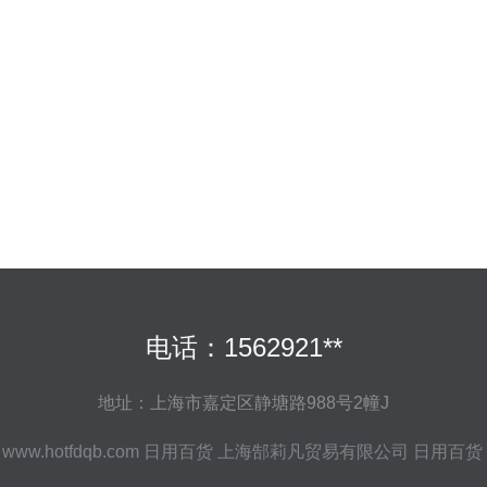
电话：1562921**
地址：上海市嘉定区静塘路988号2幢J
6
www.hotfdqb.com
日用百货
上海郜莉凡贸易有限公司
日用百货