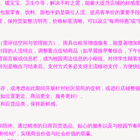
药、暖宝宝、卫生巾等，解决不时之需，能极大提升店铺的好感度
包装零食、饮料、面包牛奶是吸引人流、提高客单价的重要手段
，保持货架整洁明亮，价格标签清晰。可以设立“每周特惠”或“
（需评估空间与管理能力）、雨具出租等增值服务，能显著增加
时段的人流特点，调整重点促销商品（如早晨推早餐组合，下午
置留言板或信息栏，成为校园周边信息的小枢纽。对待学生顾客
特别是晚自习结束后。支付方式务必支持主流移动支付，方便快
库存，或考虑在此期间开展针对社区居民的促销，或进行店铺整
（如位置更近、商品更全、服务更好）。
具和百货品类，保持新鲜感。
和陪伴。通过精准的日用百货选品、贴心的服务以及与校园节奏
补给站”，实现商业价值与社会价值的双赢。