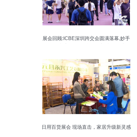
展会回顾:ICBE深圳跨交会圆满落幕,妙手
ERP携手Shopee赋能跨境,助攻旺季!
日用百货展会 现场直击，家居升级新灵感