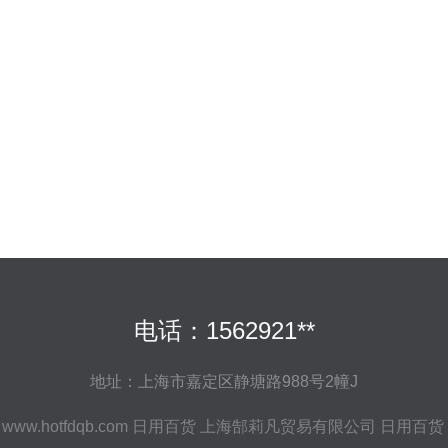
电话：1562921**
地址：上海市嘉定区静塘路988号2幢J
6
www.hotfdqb.com
日用百货
上海郜莉凡贸易有限公司
日用百货