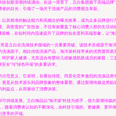
技创新浪潮持续涌动。在这一背景下，立白集团旗下高端品牌“立
费者的目光，引领了一场关于洗涤产品的消费观念革新。
，以其精准的触达能力和高频次的曝光效果，成为众多品牌进行
模、高密度的广告投放，不仅有效覆盖了核心消费人群的生活动
传播策略，在短时间内迅速提升了品牌的知名度和高端形象，让“海
头，而是立白在洗涤技术领域的一次重要突破。该技术灵感源于海
的洗涤因子。相比传统洗涤产品，海洋派科技带来的优势显而易
，呵护家人健康，尤其适合有婴幼儿或敏感肌肤成员的家庭；三
安全”与“绿色环保”的多重诉求。
的示范意义。它表明，在看似传统、同质化竞争激烈的洗涤品类
，更是从技术源头到品牌形象的整体重塑。通过新潮传媒这类贴
的利益点，从而驱动了消费决策。
和可持续发展。立白御品以“海洋派”科技为抓手，借力新潮传媒
预见，随着消费者认知的不断深化，由科技引领的、更健康、更环
刻变革的开端。