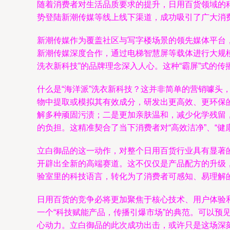
随着消费者对生活品质要求的提升，日用百货领域的科
势登陆新潮传媒等线上线下渠道，成功吸引了广大消
新潮传媒作为覆盖社区与写字楼场景的领先媒体平台
新潮传媒深度合作，通过电梯智慧屏等载体进行大规
洗衣新科技”的品牌理念深入人心。这种“霸屏”式的
什么是“海洋派”洗衣新科技？这并非简单的营销噱
物中提取或模拟其有效成分，研发出更高效、更环保
解多种顽固污渍；二是更加亲肤温和，减少化学残留
的负担。这精准契合了当下消费者对“高效洁净”、“健康
立白御品的这一动作，对整个日用百货行业具有显著
开辟出全新的高端赛道。这不仅仅是产品配方的升级
验室里的科技语言，转化为了消费者可感知、易理解
日用百货的竞争必将更加聚焦于核心技术、用户体验
一个“科技赋能产品，传播引爆市场”的典范。可以
心动力。立白御品的此次成功出击，或许只是这场深