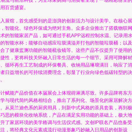
新潮流与前沿科技，为全球采购商与消费者呈现了一场精彩纷呈
日用百货盛宴。
步入展馆，首先感受到的是澎湃的创新活力与设计美学。在核心
区，智能化、绿色环保成为绝对主角。众多企业推出了搭载物联
技术的智能家居产品，如可通过手机APP远程控制水温、记录用
量的智能水杯；能够自动感应垃圾满溢并打包的智能垃圾桶；以
融合了健康监测功能的智能梳妆镜等。这些产品不仅提升了使用
便捷性，更将科技关怀融入日常生活的每一个细节。采用可降解
料、循环再生工艺制成的环保餐具、收纳用品琳琅满目，响应了
费者日益增长的可持续消费理念，彰显了行业向绿色低碳转型的
心。
设计赋能产品价值在本届展会上体现得淋漓尽致。许多品牌将东
美学与现代简约风格相结合，推出了系列化、场景化的家居解决
案。从莫兰迪色系的厨房用具，到新中式风格的茶具套装，再到
具巧思的模块化收纳系统，产品在满足实用功能的基础上，极大
提升了家居环境的美学格调与生活仪式感。文创IP联名产品也备受
关注，将经典文化元素或流行动漫形象巧妙融入日用品的创新设