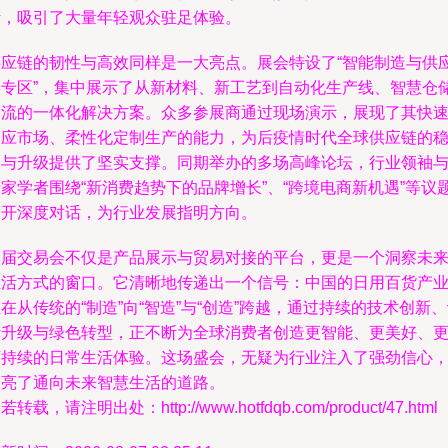
计，吸引了大量年轻观众驻足体验。
供应链的韧性与高效同样是一大亮点。展会特设了“智能制造与供
链专区”，集中展示了从新材料、新工艺到自动化生产线、智慧仓
物流的一体化解决方案。众多参展商通过现场演示，展现了其快
响应市场、柔性化定制生产的能力，为后疫情时代全球供应链的
定与升级提供了坚实支撑。同期举办的多场高峰论坛，行业领袖
家学者围绕“新消费趋势下的品牌增长”、“跨境电商新机遇”等议
展开深度对话，为行业发展指明方向。
本届交易会不仅是产品展示与贸易对接的平台，更是一个洞察未
生活方式的窗口。它清晰地传递出一个信号：中国的日用百货产
在从传统的“制造”向“智造”与“创造”跨越，通过持续的技术创新
计升级与绿色转型，正不断为全球消费者创造更智能、更美好、
可持续的日常生活体验。这场盛会，无疑为行业注入了强劲信心
点亮了通向未来智慧生活的道路。
若转载，请注明出处：http://www.hotfdqb.com/product/47.html