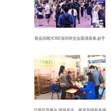
展会回顾:ICBE深圳跨交会圆满落幕,妙手
ERP携手Shopee赋能跨境,助攻旺季!
日用百货展会 现场直击，家居升级新灵感