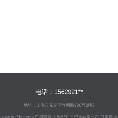
电话：1562921**
地址：上海市嘉定区静塘路988号2幢J
6
www.hotfdqb.com
日用百货
上海郜莉凡贸易有限公司
日用百货